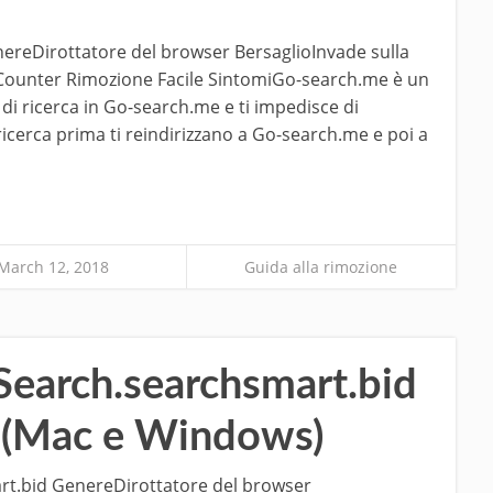
ereDirottatore del browser BersaglioInvade sulla
t Counter Rimozione Facile SintomiGo-search.me è un
di ricerca in Go-search.me e ti impedisce di
la ricerca prima ti reindirizzano a Go-search.me e poi a
March 12, 2018
Guida alla rimozione
earch.searchsmart.bid
r (Mac e Windows)
rt.bid GenereDirottatore del browser