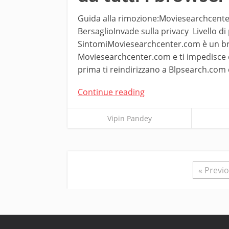
Guida alla rimozione:Moviesearchcent
BersaglioInvade sulla privacy Livello d
SintomiMoviesearchcenter.com è un brow
Moviesearchcenter.com e ti impedisce di s
prima ti reindirizzano a Blpsearch.com 
Continue reading
Vipin Pandey
« Previ