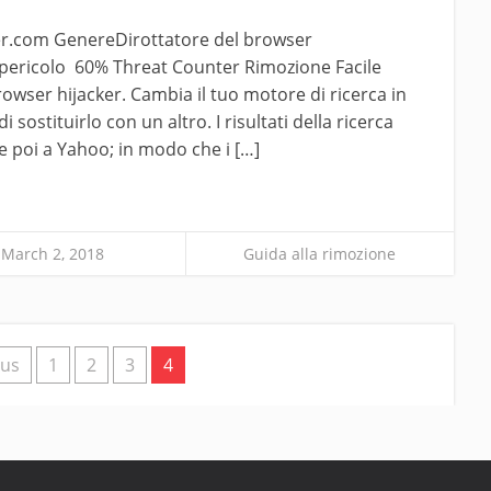
er.com GenereDirottatore del browser
i pericolo 60% Threat Counter Rimozione Facile
ser hijacker. Cambia il tuo motore di ricerca in
ostituirlo con un altro. I risultati della ricerca
e poi a Yahoo; in modo che i […]
March 2, 2018
Guida alla rimozione
ous
1
2
3
4